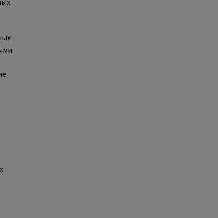
ных
ных
ными
ие
е
х