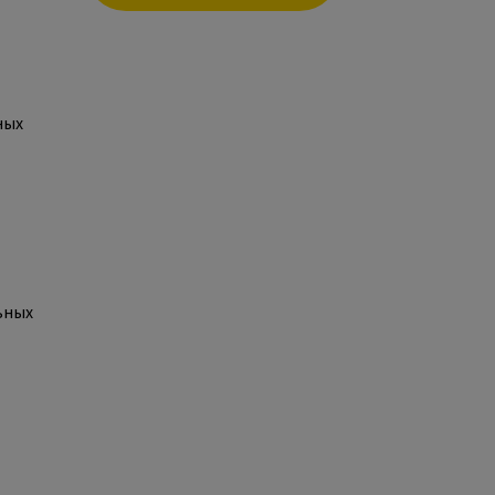
ных
ьных