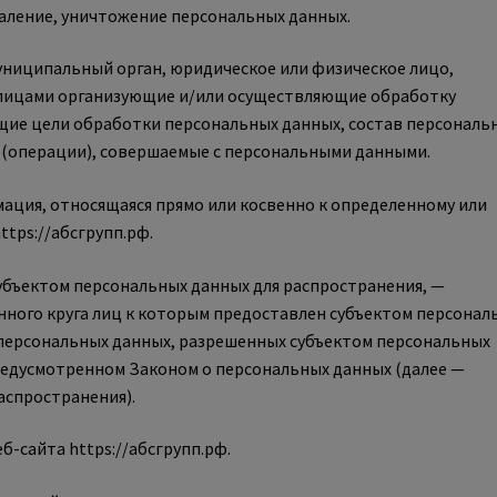
даление, уничтожение персональных данных.
муниципальный орган, юридическое или физическое лицо,
 лицами организующие и/или осуществляющие обработку
щие цели обработки персональных данных, состав персональ
 (операции), совершаемые с персональными данными.
ация, относящаяся прямо или косвенно к определенному или
tps://абсгрупп.рф.
убъектом персональных данных для распространения, —
нного круга лиц к которым предоставлен субъектом персонал
 персональных данных, разрешенных субъектом персональных
предусмотренном Законом о персональных данных (далее —
аспространения).
б-сайта https://абсгрупп.рф.