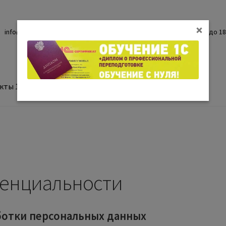
info@permabs.ru
+7 (342) 255-49-05
Время работы: с 09-00 до 18
кты 1С
Новости
Контакты
енциальности
ботки персональных данных