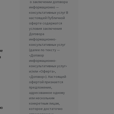
ие
в
ью