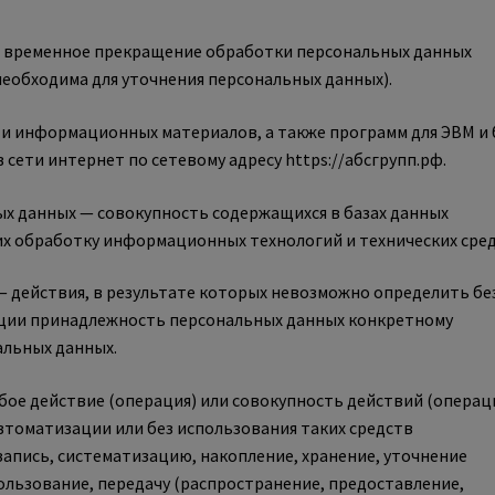
— временное прекращение обработки персональных данных
 необходима для уточнения персональных данных).
х и информационных материалов, а также программ для ЭВМ и 
сети интернет по сетевому адресу https://абсгрупп.рф.
ых данных — совокупность содержащихся в базах данных
х обработку информационных технологий и технических сред
— действия, в результате которых невозможно определить бе
ции принадлежность персональных данных конкретному
альных данных.
бое действие (операция) или совокупность действий (операц
втоматизации или без использования таких средств
запись, систематизацию, накопление, хранение, уточнение
пользование, передачу (распространение, предоставление,