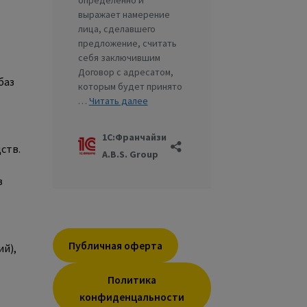
баз
ств.
з
Публичная оферта
ий),
Политика
конфиденцальности