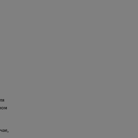
ля
ном
чае,