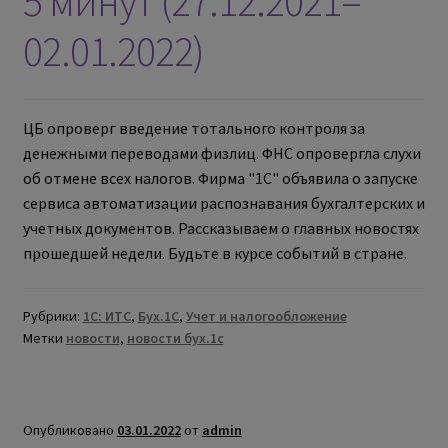
5 минут (27.12.2021–
02.01.2022)
ЦБ опроверг введение тотального контроля за
денежными переводами физлиц. ФНС опровергла слухи
об отмене всех налогов. Фирма "1С" объявила о запуске
сервиса автоматизации распознавания бухгалтерских и
учетных документов. Рассказываем о главных новостях
прошедшей недели. Будьте в курсе событий в стране.
Рубрики:
1С: ИТС
,
Бух.1С
,
Учет и налогообложение
Метки
новости
,
новости бух.1с
Опубликовано
03.01.2022
от
admin